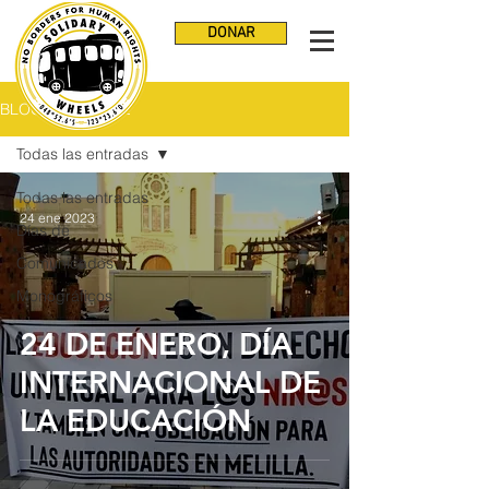
DONAR
BLOG NO VISIBLE
Todas las entradas
Todas las entradas
24 ene 2023
Días de
Comunicados
Monográficos
24 DE ENERO, DÍA
INTERNACIONAL DE
LA EDUCACIÓN