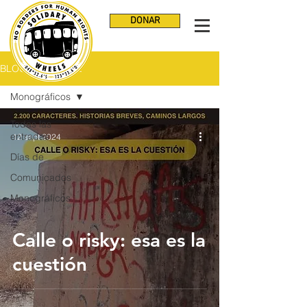
DONAR
BLOG NO VISIBLE
Monográficos
Todas las
entradas
12 sept 2024
Días de
Comunicados
Monográficos
Calle o risky: esa es la
cuestión