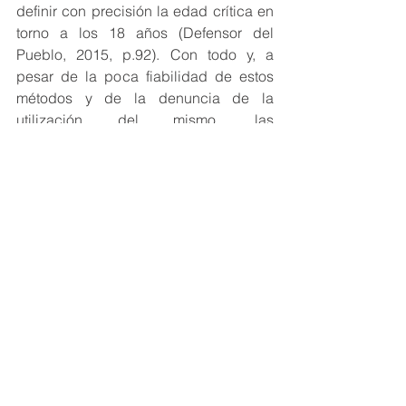
definir con precisión la edad crítica en 
torno a los 18 años (Defensor del 
Pueblo, 2015, p.92). Con todo y, a 
pesar de la poca fiabilidad de estos 
métodos y de la denuncia de la 
utilización del mismo, las 
Administraciones Públicas siguen 
haciendo caso omiso a quienes 
plantean que tal prueba no es 
ajustada, y pone en juego los derechos 
a la infancia y juventud.
[1] 
El nombre y edad del extranjero 
pueden acreditarse a través de un 
documento identificativo, como puede ser 
su pasaporte, la partida de nacimiento, el 
documento nacional de identidad del país 
de origen, el libro de familia u otro 