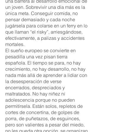
una barrera al desarrollo emocional de 
un joven. Sobrevivir una día más es la 
única meta. Conseguir comida, no 
pensar demasiado y cada noche 
jugársela para colarse en un ferry en lo 
que llaman “el risky”, arriesgándose, 
efectivamente, a palizas y accidentes 
mortales. 
El sueño europeo se convierte en 
pesadilla una vez pisan tierra 
española. El tiempo se para, no hay 
crecimiento, no hay desarrollo, no hay 
nada más allá de aprender a lidiar con 
la desesperación de verse 
encerrados, despreciados y 
maltratados. No hay niñez ni 
adolescencia porque no pueden 
permitírsela. Están solos, repletos de 
cortes de concertina, de golpes de 
porra, de puñetazos, de esguinces, 
pero son valientes a pesar del miedo, 
no les queda otra opción, se organizan 