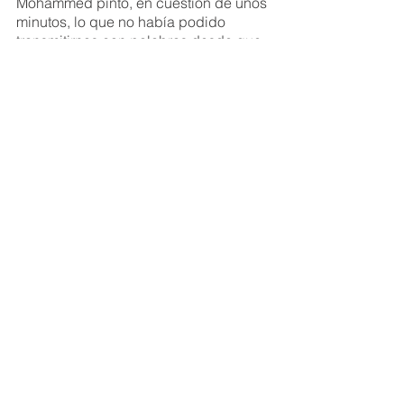
Mohammed pintó, en cuestión de unos 
minutos, lo que no había podido 
transmitirnos con palabras desde que 
le conocemos. Y gracias a su 
representación, podemos hacernos 
una idea de lo que quería decirnos. 
Queda mucho que pelear para que las 
personas en tránsito tengan una vida 
digna, pero mientras nos dedicamos a 
la denuncia constante de estas 
vulneraciones de derechos humanos, 
disfrutamos también de ver cómo estos 
momentos suponen pequeños 
parches en la salud mental de los 
jóvenes con los que trabajamos en 