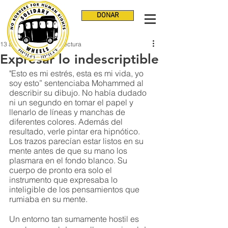
DONAR
13 ago 2021
3 min de lectura
Expresar lo indescriptible
"Esto es mi estrés, esta es mi vida, yo 
soy esto” sentenciaba Mohammed al 
describir su dibujo. No había dudado 
ni un segundo en tomar el papel y 
llenarlo de líneas y manchas de 
diferentes colores. Además del 
resultado, verle pintar era hipnótico. 
Los trazos parecían estar listos en su 
mente antes de que su mano los 
plasmara en el fondo blanco. Su 
cuerpo de pronto era solo el 
instrumento que expresaba lo 
inteligible de los pensamientos que 
rumiaba en su mente. 
Un entorno tan sumamente hostil es 