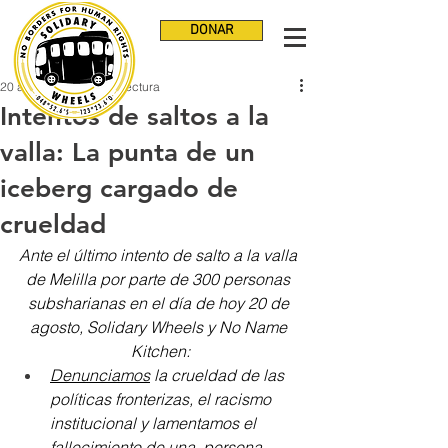
DONAR
20 ago 2020
3 min de lectura
Intentos de saltos a la
valla: La punta de un
iceberg cargado de
crueldad
Ante el último intento de salto a la valla 
de Melilla por parte de 300 personas 
subsharianas en el día de hoy 20 de 
agosto, Solidary Wheels y No Name 
Kitchen:
Denunciamos
 la crueldad de las 
políticas fronterizas, el racismo 
institucional y lamentamos el 
fallecimiento de una  persona 