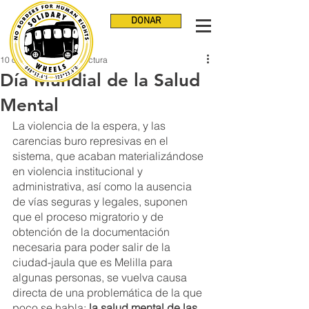
DONAR
10 oct 2022
2 min de lectura
Día Mundial de la Salud
Mental
La violencia de la espera, y las 
carencias buro represivas en el 
sistema, que acaban materializándose 
en violencia institucional y 
administrativa, así como la ausencia 
de vías seguras y legales, suponen 
que el proceso migratorio y de 
obtención de la documentación 
necesaria para poder salir de la 
ciudad-jaula que es Melilla para 
algunas personas, se vuelva causa 
directa de una problemática de la que 
poco se habla:
 la salud mental de las 