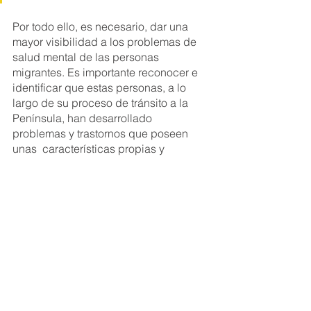
Por todo ello, es necesario, dar una 
mayor visibilidad a los problemas de 
salud mental de las personas 
migrantes. Es importante reconocer e 
identificar que estas personas, a lo 
largo de su proceso de tránsito a la 
Península, han desarrollado 
problemas y trastornos que poseen 
unas  características propias y 
concretas. En su gran mayoría, nacen 
como consecuencia de la 
incertidumbre que viven durante la 
larga espera administrativa hasta 
llegar a su regularización, en el mejor 
de los casos. También, en numerosas  
ocasiones, las expectativas que tienen 
y la realidad con la que se encuentran, 
terminan por iniciar o reforzar los 
problemas de consumo.