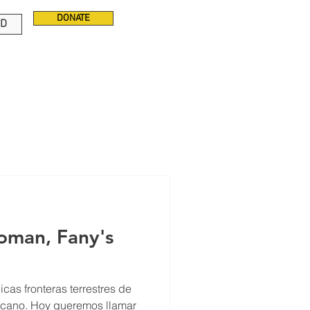
DONATE
ED
oman, Fany's
icas fronteras terrestres de
ricano. Hoy queremos llamar