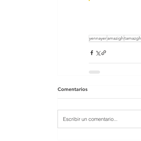
yennayer
amazigh
tamazg
Comentarios
Escribir un comentario...