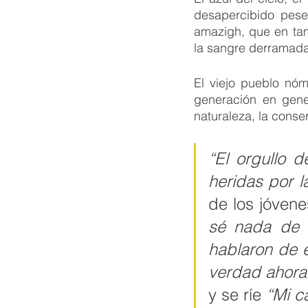
desapercibido pese 
amazigh, que en tam
la sangre derramada
El viejo pueblo nóm
generación en gener
naturaleza, la conse
“El orgullo d
heridas por la
de los jóvene
sé nada de l
hablaron de 
verdad ahora,
y se ríe
 “Mi c