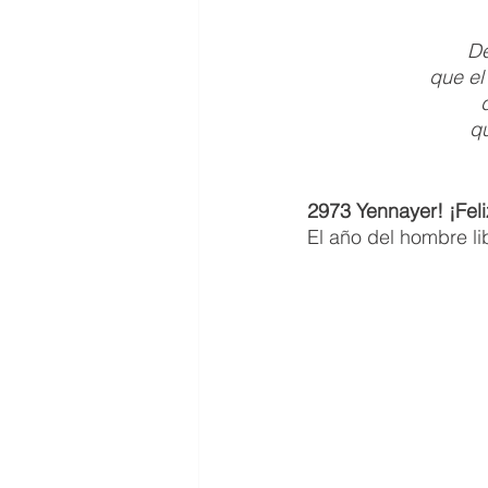
De
que el
qu
2973 Yennayer! ¡Fel
El año del hombre l