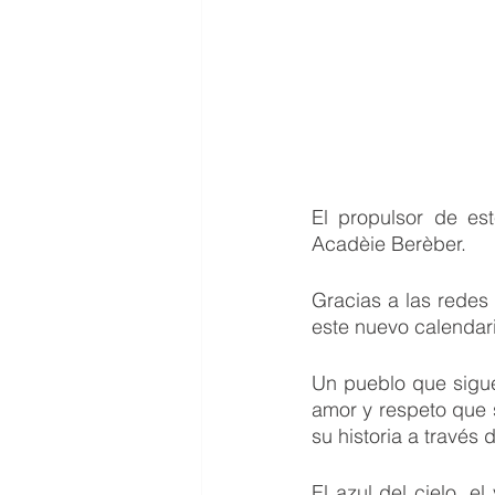
El propulsor de es
Acadèie Berèber.
Gracias a las redes
este nuevo calendari
Un pueblo que sigue
amor y respeto que s
su historia a través
El azul del cielo, e