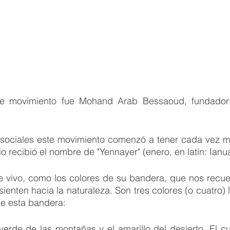
te movimiento fue Mohand Arab Bessaoud, fundador 
 sociales este movimiento comenzó a tener cada vez má
o recibió el nombre de "Yennayer" (enero, en latín: Ianua
 vivo, como los colores de su bandera, que nos recuer
ienten hacia la naturaleza. Son tres colores (o cuatro) 
 de esta bandera:
l verde de las montañas y el amarillo del desierto. El cu