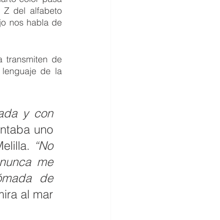
Z del alfabeto 
o nos habla de 
 transmiten de 
lenguaje de la 
jada y con 
ntaba uno 
lilla. 
“No 
 nunca me 
ómada  de 
mira al mar 