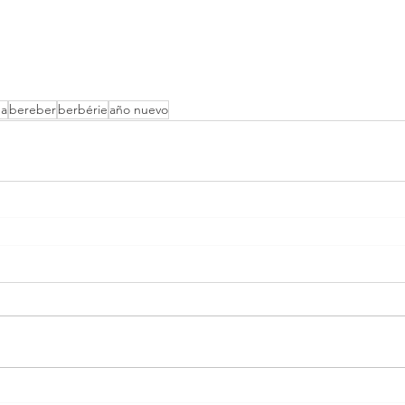
ha
bereber
berbérie
año nuevo