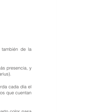
también de la 
s presencia, y 
rius).
da cada día el 
los que cuentan 
arto color pasa 